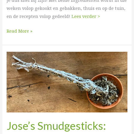
weken volop gekookt en gebakken, thuis en op de tuin,
en de recepten volop gedeeld!
Lees verder >
Read More »
Jose’s
Smudgesticks:
Reinig
je
huis
met
witte
salie
Jose’s Smudgesticks: