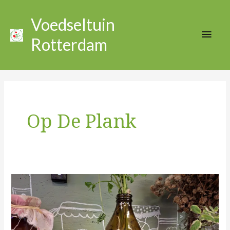
Ga
Hoo
naar
Voedseltuin
de
Rotterdam
inhoud
Op De Plank
Kruidenzout