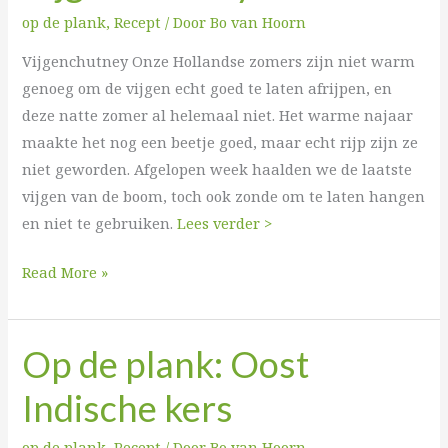
Vijgenchutney
op de plank
,
Recept
/ Door
Bo van Hoorn
Vijgenchutney Onze Hollandse zomers zijn niet warm
genoeg om de vijgen echt goed te laten afrijpen, en
deze natte zomer al helemaal niet. Het warme najaar
maakte het nog een beetje goed, maar echt rijp zijn ze
niet geworden. Afgelopen week haalden we de laatste
vijgen van de boom, toch ook zonde om te laten hangen
en niet te gebruiken.
Lees verder >
Read More »
Op de plank: Oost
Op
de
Indische kers
plank:
Oost
op de plank
,
Recept
/ Door
Bo van Hoorn