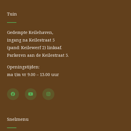
Tuin
Gedempte Keilehaven,
ingang na Keilestraat 5
(pand: Keilewerf 2) linksaf.
Parkeren aan de Keilestraat 5.
Openingstijden:
ma t/m vr 9.00 – 13.00 uur
F
Y
I
a
o
n
c
u
s
e
t
t
b
u
a
o
b
g
o
e
r
Snelmenu
k
a
m