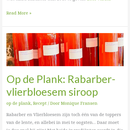
Read More »
Op
de
Plank:
Rabarber-
vlierbloesem
Op de Plank: Rabarber-
siroop
vlierbloesem siroop
op de plank
,
Recept
/ Door
Monique Fransen
Rabarber en Vlierbloesem zijn toch één van de toppers
van de lente, en allebei in mei te oogsten… Daar moet
je dus snel bij zijn! Met beide ingrediënten wordt in die