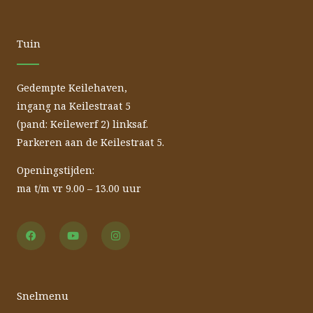
Tuin
Gedempte Keilehaven,
ingang na Keilestraat 5
(pand: Keilewerf 2) linksaf.
Parkeren aan de Keilestraat 5.
Openingstijden:
ma t/m vr 9.00 – 13.00 uur
F
Y
I
a
o
n
c
u
s
e
t
t
b
u
a
o
b
g
o
e
r
Snelmenu
k
a
m