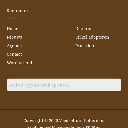
o
b
g
o
e
r
Snelmenu
k
a
m
Home
Doneren
Nieuws
Cirkel adopteren
Agenda
Projecten
Contact
Word vriend!
Copyright © 2026 Voedseltuin Rotterdam
Mede mogelijk gemaakt door
IT-Plus