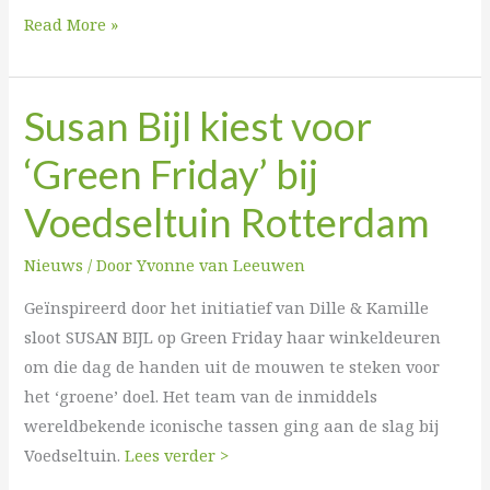
Read More »
Susan Bijl kiest voor
Susan
Bijl
‘Green Friday’ bij
kiest
voor
Voedseltuin Rotterdam
‘Green
Friday’
Nieuws
/ Door
Yvonne van Leeuwen
bij
Geïnspireerd door het initiatief van Dille & Kamille
Voedseltuin
sloot SUSAN BIJL op Green Friday haar winkeldeuren
Rotterdam
om die dag de handen uit de mouwen te steken voor
het ‘groene’ doel. Het team van de inmiddels
wereldbekende iconische tassen ging aan de slag bij
Voedseltuin.
Lees verder >