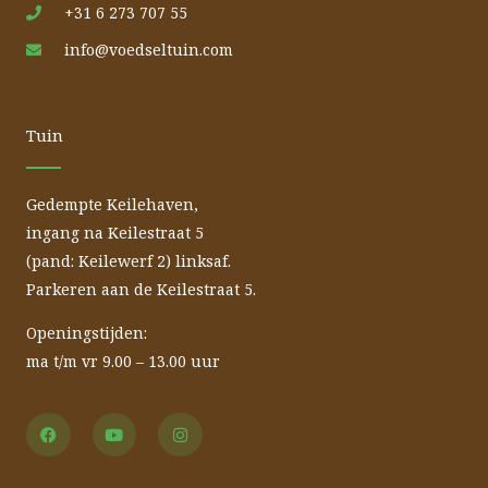
+31 6 273 707 55
info@voedseltuin.com
Tuin
Gedempte Keilehaven,
ingang na Keilestraat 5
(pand: Keilewerf 2) linksaf.
Parkeren aan de Keilestraat 5.
Openingstijden:
ma t/m vr 9.00 – 13.00 uur
F
Y
I
a
o
n
c
u
s
e
t
t
b
u
a