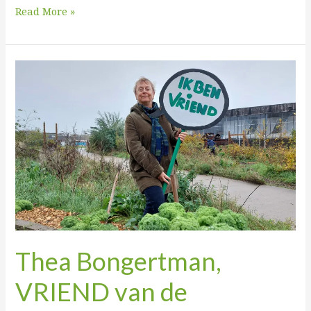
Read More »
Thea
Bongertman,
VRIEND
van
de
Voedseltuin
Thea Bongertman,
VRIEND van de