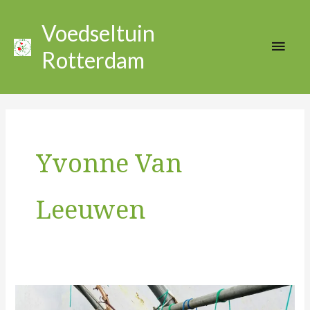
Ga
Hoo
naar
Voedseltuin
de
Rotterdam
inhoud
Yvonne Van
Leeuwen
Tom’s