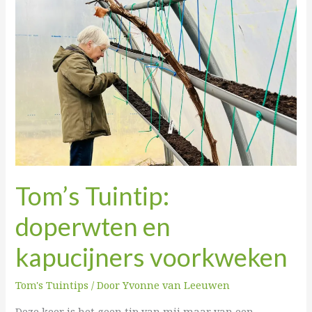
Tuintip:
doperwten
en
kapucijners
voorkweken
Tom’s Tuintip:
doperwten en
kapucijners voorkweken
Tom's Tuintips
/ Door
Yvonne van Leeuwen
Deze keer is het geen tip van mij maar van een