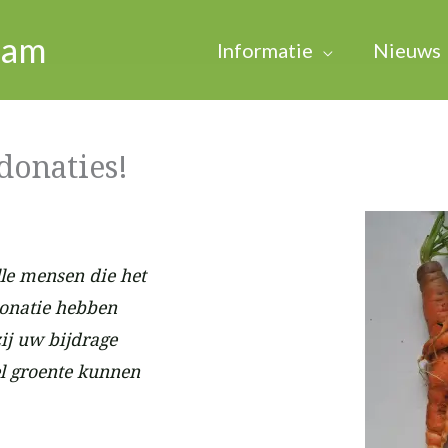
dam
Informatie
Nieuws
donaties!
lle mensen die het
donatie hebben
j uw bijdrage
l groente kunnen