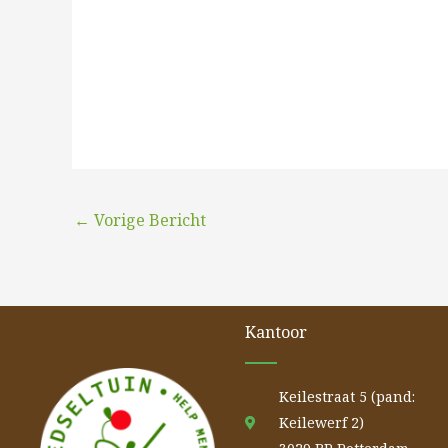
←
Vorige Bericht
Kantoor
Keilestraat 5 (pand:
Keilewerf 2)