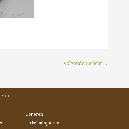
Volgende Bericht
→
menu
Doneren
s
Cirkel adopteren