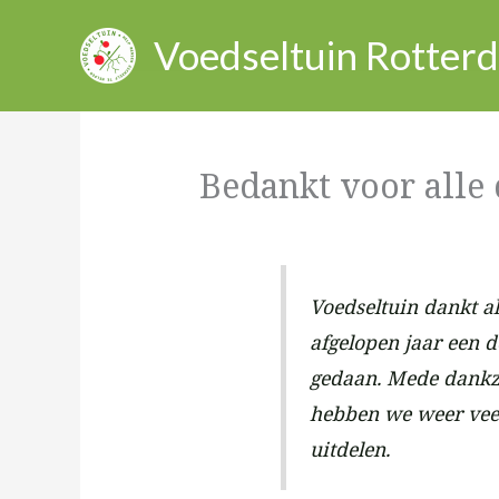
Ga
Voedseltuin Rotter
naar
de
inhoud
Bedankt voor alle 
Voedseltuin dankt a
afgelopen jaar een 
gedaan.
Mede dankzi
hebben we weer vee
uitdelen.