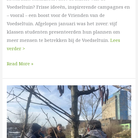
Voedseltuin? Frisse ideeën, inspirerende campagnes en
– vooral – een boost voor de Vrienden van de
Voedseltuin. Afgelopen januari was het zover: vijf
klassen studenten presenteerden hun plannen om
meer mensen te betrekken bij de Voedseltuin.
Lees
verder >
Read More »
Wat
vertellen
inheemse
planten
over
de