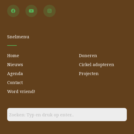
F
Y
I
a
o
n
c
u
s
e
t
t
b
u
a
o
b
g
o
e
r
Snelmenu
k
a
m
Home
Doneren
Nieuws
Cirkel adopteren
Agenda
Projecten
Contact
Word vriend!