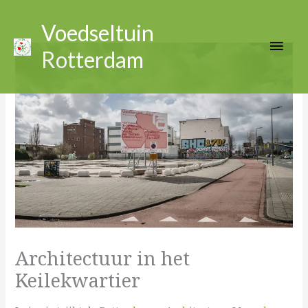
Ga
Hoo
naar
Voedseltuin
de
Rotterdam
inhoud
Architectuur in het
Keilekwartier