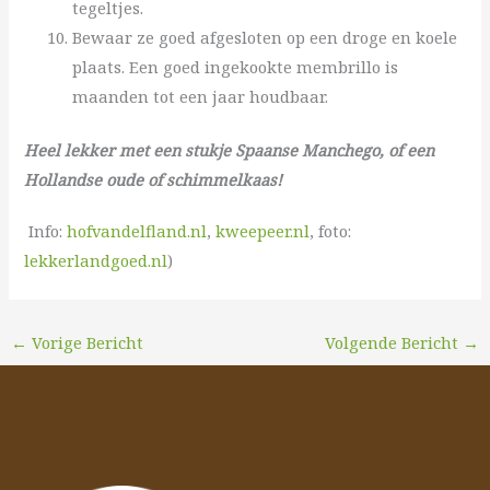
tegeltjes.
Bewaar ze goed afgesloten op een droge en koele
plaats. Een goed ingekookte membrillo is
maanden tot een jaar houdbaar.
Heel lekker met een stukje Spaanse Manchego, of een
Hollandse oude of schimmelkaas!
I
nfo:
hofvandelfland.nl
,
kweepeer.nl
, foto:
lekkerlandgoed.nl­­­­­
)
←
Vorige Bericht
Volgende Bericht
→