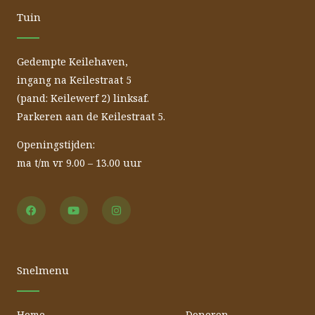
Tuin
Gedempte Keilehaven,
ingang na Keilestraat 5
(pand: Keilewerf 2) linksaf.
Parkeren aan de Keilestraat 5.
Openingstijden:
ma t/m vr 9.00 – 13.00 uur
F
Y
I
a
o
n
c
u
s
e
t
t
b
u
a
o
b
g
o
e
r
Snelmenu
k
a
m
Home
Doneren