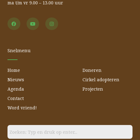
ma t/m vr 9.00 – 13.00 uur
F
Y
I
a
o
n
c
u
s
e
t
t
b
u
a
o
b
g
o
e
r
Snelmenu
k
a
m
Home
Doneren
Nieuws
Cirkel adopteren
Agenda
Projecten
Contact
Word vriend!