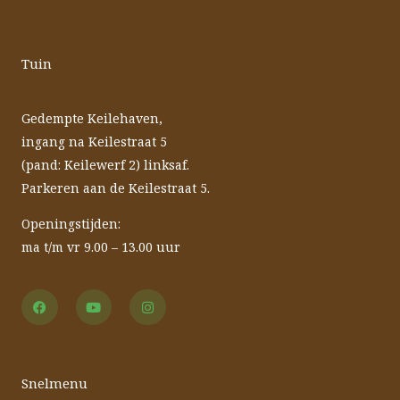
Tuin
Gedempte Keilehaven,
ingang na Keilestraat 5
(pand: Keilewerf 2) linksaf.
Parkeren aan de Keilestraat 5.
Openingstijden:
ma t/m vr 9.00 – 13.00 uur
F
Y
I
a
o
n
c
u
s
e
t
t
b
u
a
o
b
g
o
e
r
Snelmenu
k
a