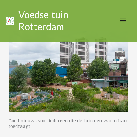
Ga
Hoo
naar
Voedseltuin
de
Rotterdam
inhoud
Goed nieuws voor iedereen die de tuin een warm hart
toedraagt!