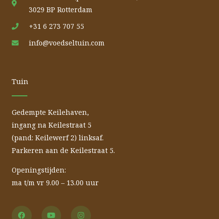
3029 BP Rotterdam
+31 6 273 707 55
info@voedseltuin.com
Tuin
Gedempte Keilehaven,
ingang na Keilestraat 5
(pand: Keilewerf 2) linksaf.
Parkeren aan de Keilestraat 5.
Openingstijden:
ma t/m vr 9.00 – 13.00 uur
F
Y
I
a
o
n