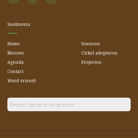
c
u
s
e
t
t
b
u
a
o
b
g
o
e
r
Snelmenu
k
a
m
Home
Doneren
Nieuws
Cirkel adopteren
Agenda
Projecten
Contact
Word vriend!