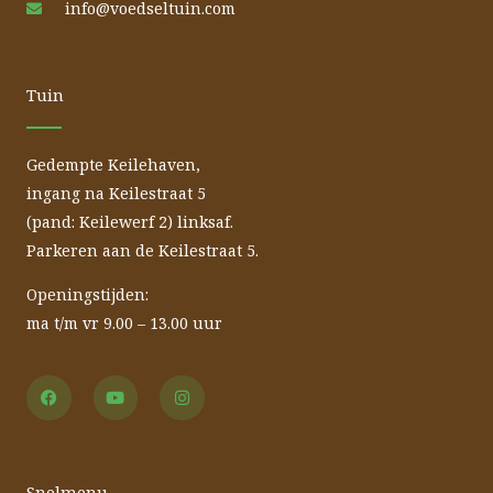
info@voedseltuin.com
Tuin
Gedempte Keilehaven,
ingang na Keilestraat 5
(pand: Keilewerf 2) linksaf.
Parkeren aan de Keilestraat 5.
Openingstijden:
ma t/m vr 9.00 – 13.00 uur
F
Y
I
a
o
n
c
u
s
e
t
t
b
u
a
o
b
g
o
e
r
Snelmenu