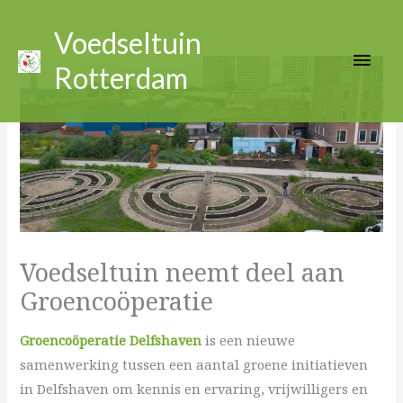
Ga
Hoo
naar
Voedseltuin
de
Rotterdam
inhoud
Voedseltuin neemt deel aan
Groencoöperatie
Groencoöperatie Delfshaven
is een nieuwe
samenwerking tussen een aantal groene initiatieven
in Delfshaven om kennis en ervaring, vrijwilligers en