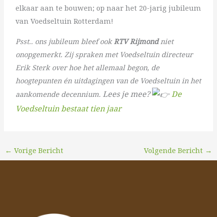
elkaar aan te bouwen; op naar het 20-jarig jubileum
van Voedseltuin Rotterdam!
Psst.. ons jubileum bleef ook
RTV Rijmond
niet
onopgemerkt. Zij spraken met Voedseltuin directeur
Erik Sterk over hoe het allemaal begon, de
hoogtepunten én uitdagingen van de Voedseltuin in het
Lees je mee?
De
aankomende decennium.
Voedseltuin bestaat tien jaar
←
Vorige Bericht
Volgende Bericht
→