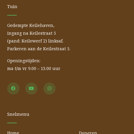
Tuin
Gedempte Keilehaven,
ingang na Keilestraat 5
(pand: Keilewerf 2) linksaf.
Parkeren aan de Keilestraat 5.
Openingstijden:
ma t/m vr 9.00 – 13.00 uur
F
Y
I
a
o
n
c
u
s
e
t
t
b
u
a
o
b
g
o
e
r
Snelmenu
k
a
m
Home
Doneren