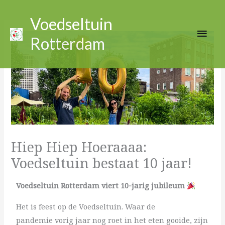
Ga
Hoo
naar
Voedseltuin
de
Rotterdam
inhoud
Hiep Hiep Hoeraaaa:
Voedseltuin bestaat 10 jaar!
Voedseltuin Rotterdam viert 10-jarig
jubileum
Het is feest op de Voedseltuin. Waar de
pandemie vorig jaar nog roet in het eten gooide, zijn