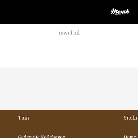
mwah.nl
Tuin
Snel
Gedempte Keilehaven,
Home