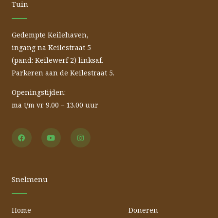
Tuin
Gedempte Keilehaven,
ingang na Keilestraat 5
(pand: Keilewerf 2) linksaf.
Parkeren aan de Keilestraat 5.
Openingstijden:
ma t/m vr 9.00 – 13.00 uur
F
Y
I
a
o
n
c
u
s
e
t
t
b
u
a
o
b
g
o
e
r
Snelmenu
k
a
m
Home
Doneren