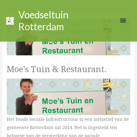
Ga
Hoo
naar
Voedseltuin
de
Rotterdam
inhoud
Moe’s Tuin & Restaurant.
Het Fonds Sociale Infrastructuur is een initiatief van de
gemeente Rotterdam uit 2014. Het is ingesteld ten
behoeve van de versterking van de sociale