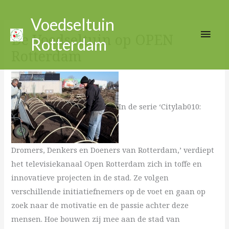
Ga
Hoo
naar
Voedseltuin
de
De Voedseltuin op OPEN
Rotterdam
inhoud
Rotterdam
In de serie ‘Citylab010:
Dromers, Denkers en Doeners van Rotterdam,’ verdiept
het televisiekanaal Open Rotterdam zich in toffe en
innovatieve projecten in de stad. Ze volgen
verschillende initiatiefnemers op de voet en gaan op
zoek naar de motivatie en de passie achter deze
mensen. Hoe bouwen zij mee aan de stad van