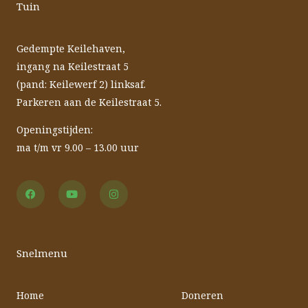
Tuin
Gedempte Keilehaven,
ingang na Keilestraat 5
(pand: Keilewerf 2) linksaf.
Parkeren aan de Keilestraat 5.
Openingstijden:
ma t/m vr 9.00 – 13.00 uur
F
Y
I
a
o
n
c
u
s
e
t
t
b
u
a
o
b
g
o
e
r
Snelmenu
k
a
m
Home
Doneren