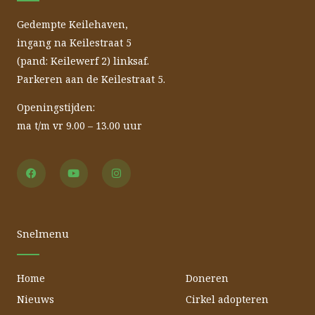
Gedempte Keilehaven,
ingang na Keilestraat 5
(pand: Keilewerf 2) linksaf.
Parkeren aan de Keilestraat 5.
Openingstijden:
ma t/m vr 9.00 – 13.00 uur
F
Y
I
a
o
n
c
u
s
e
t
t
b
u
a
o
b
g
o
e
r
Snelmenu
k
a
m
Home
Doneren
Nieuws
Cirkel adopteren