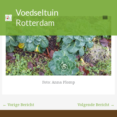
Ga
Hoo
naar
Voedseltuin
de
Rotterdam
inhoud
Foto: Anna Plomp
←
Vorige Bericht
Volgende Bericht
→