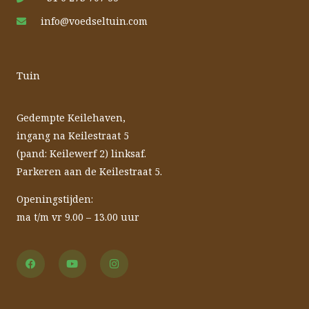
info@voedseltuin.com
Tuin
Gedempte Keilehaven,
ingang na Keilestraat 5
(pand: Keilewerf 2) linksaf.
Parkeren aan de Keilestraat 5.
Openingstijden:
ma t/m vr 9.00 – 13.00 uur
F
Y
I
a
o
n
c
u
s
e
t
t
b
u
a
o
b
g