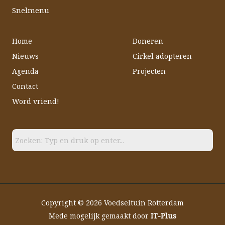
o
e
r
Snelmenu
k
a
m
Home
Doneren
Nieuws
Cirkel adopteren
Agenda
Projecten
Contact
Word vriend!
Copyright © 2026 Voedseltuin Rotterdam
Mede mogelijk gemaakt door
IT-Plus