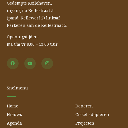
Gedempte Keilehaven,
ingang na Keilestraat 5
(pand: Keilewerf 2) linksaf.
Parkeren aan de Keilestraat 5.
Openingstijden:
ma t/m vr 9.00 – 13.00 uur
F
Y
I
a
o
n
c
u
s
e
t
t
b
u
a
o
b
g
o
e
r
Snelmenu
k
a
m
Home
Doneren
Nieuws
Cirkel adopteren
Agenda
Projecten