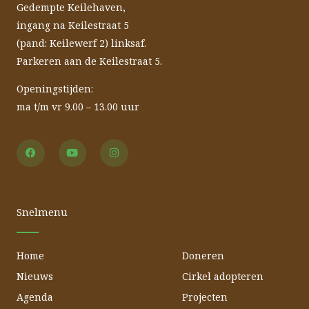
Gedempte Keilehaven,
ingang na Keilestraat 5
(pand: Keilewerf 2) linksaf.
Parkeren aan de Keilestraat 5.
Openingstijden:
ma t/m vr 9.00 – 13.00 uur
F
Y
I
a
o
n
c
u
s
e
t
t
b
u
a
o
b
g
o
e
r
Snelmenu
k
a
m
Home
Doneren
Nieuws
Cirkel adopteren
Agenda
Projecten