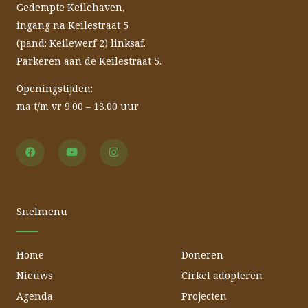
Gedempte Keilehaven,
ingang na Keilestraat 5
(pand: Keilewerf 2) linksaf.
Parkeren aan de Keilestraat 5.
Openingstijden:
ma t/m vr 9.00 – 13.00 uur
F
Y
I
a
o
n
c
u
s
e
t
t
b
u
a
o
b
g
o
e
r
Snelmenu
k
a
m
Home
Doneren
Nieuws
Cirkel adopteren
Agenda
Projecten