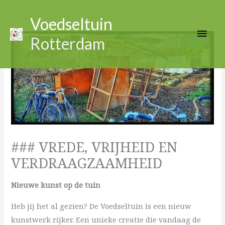
Ga
Hoo
naar
Voedseltuin
de
Rotterdam
inhoud
### VREDE, VRIJHEID EN
VERDRAAGZAAMHEID
Nieuwe kunst op de tuin
Heb jij het al gezien? De Voedseltuin is een nieuw
kunstwerk rijker. Een unieke creatie die vandaag de