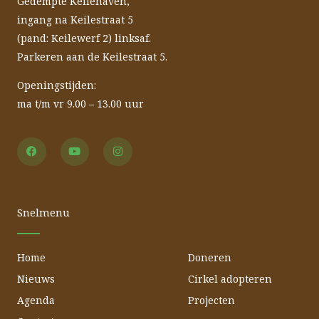
Gedempte Keilehaven,
ingang na Keilestraat 5
(pand: Keilewerf 2) linksaf.
Parkeren aan de Keilestraat 5.
Openingstijden:
ma t/m vr 9.00 – 13.00 uur
F
Y
I
a
o
n
c
u
s
e
t
t
b
u
a
o
b
g
o
e
r
Snelmenu
k
a
m
Home
Doneren
Nieuws
Cirkel adopteren
Agenda
Projecten