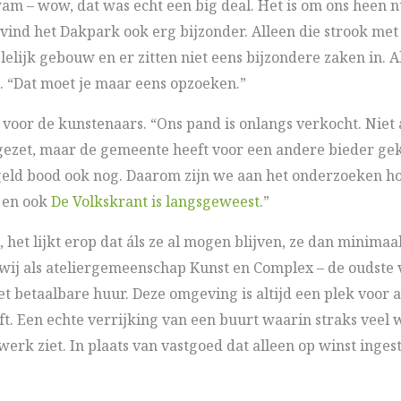
am – wow, dat was echt een big deal. Het is om ons heen
vind het Dakpark ook erg bijzonder. Alleen die strook met w
, lelijk gebouw en er zitten niet eens bijzondere zaken in.
t. “Dat moet je maar eens opzoeken.”
 voor de kunstenaars. “Ons pand is onlangs verkocht. Nie
gezet, maar de gemeente heeft voor een andere bieder g
 geld bood ook nog. Daarom zijn we aan het onderzoeken ho
, en ook
De Volkskrant is langsgeweest
.”
het lijkt erop dat áls ze al mogen blijven, ze dan minima
t wij als ateliergemeenschap Kunst en Complex – de oudst
t betaalbare huur. Deze omgeving is altijd een plek voor 
lijft. Een echte verrijking van een buurt waarin straks vee
werk ziet. In plaats van vastgoed dat alleen op winst ingest