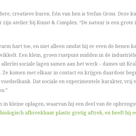
ndere, creatieve buren. Eén van hen is Stefan Gross. Deze 
zijn atelier bij Kunst & Complex. “De natuur is een grote i
arm hart toe, en niet alleen omdat hij er even de benen k
ntwikkelt. Een klein, groen rustpunt midden in de industrië
et er allerlei sociale lagen samen aan het werk – dames uit 
. Ze komen met elkaar in contact en krijgen daardoor begri
voedselbank. Dat sociale en experimentele karakter, vrij
en.”
in kleine oplagen, waarvan hij een deel van de opbrengst
 biologisch afbreekbaar plastic gretig aftrek, en heeft hi