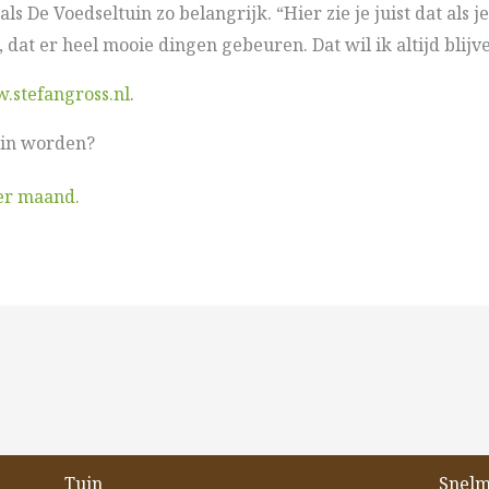
ls De Voedseltuin zo belangrijk. “Hier zie je juist dat als j
dat er heel mooie dingen gebeuren. Dat wil ik altijd blijv
.stefangross.nl
.
uin worden?
er maand.
Tuin
Snel