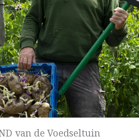
END van de Voedseltuin