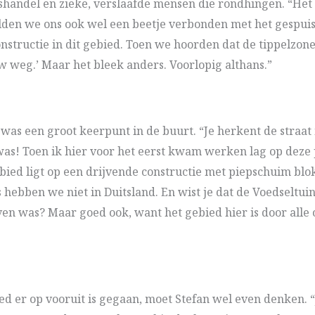
shandel en zieke, verslaafde mensen die rondhingen. “Het
en we ons ook wel een beetje verbonden met het gespuis.
nstructie in dit gebied. Toen we hoorden dat de tippelzon
 weg.’ Maar het bleek anders. Voorlopig althans.”
as een groot keerpunt in de buurt. “Je herkent de straat n
 was! Toen ik hier voor het eerst kwam werken lag op deze 
bied ligt op een drijvende constructie met piepschuim bl
s hebben we niet in Duitsland. En wist je dat de Voedseltui
n was? Maar goed ook, want het gebied hier is door alle 
ed er op vooruit is gegaan, moet Stefan wel even denken. “J