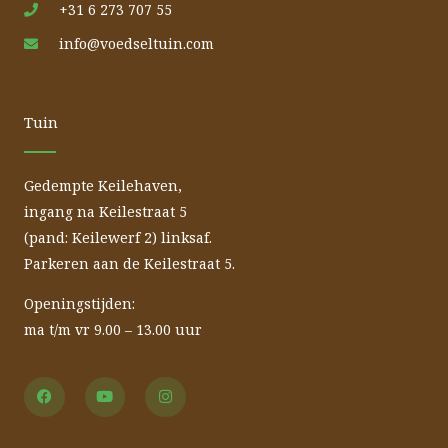
+31 6 273 707 55
info@voedseltuin.com
Tuin
Gedempte Keilehaven,
ingang na Keilestraat 5
(pand: Keilewerf 2) linksaf.
Parkeren aan de Keilestraat 5.
Openingstijden:
ma t/m vr 9.00 – 13.00 uur
F
Y
I
a
o
n
c
u
s
e
t
t
b
u
a