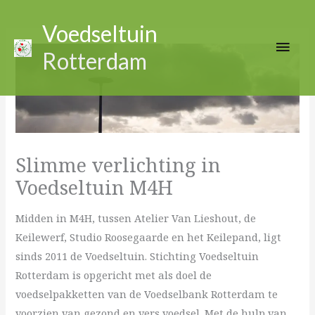
Ga
Hoo
naar
Voedseltuin
de
Rotterdam
inhoud
Slimme verlichting in
Voedseltuin M4H
Midden in M4H, tussen Atelier Van Lieshout, de
Keilewerf, Studio Roosegaarde en het Keilepand, ligt
sinds 2011 de Voedseltuin. Stichting Voedseltuin
Rotterdam is opgericht met als doel de
voedselpakketten van de Voedselbank Rotterdam te
voorzien van gezond en vers voedsel. Met de hulp van