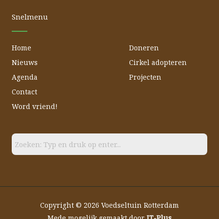
o
b
g
o
e
r
Snelmenu
k
a
m
Home
Doneren
Nieuws
Cirkel adopteren
Agenda
Projecten
Contact
Word vriend!
Copyright © 2026 Voedseltuin Rotterdam
Mede mogelijk gemaakt door
IT-Plus