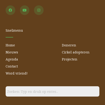
F
Y
I
a
o
n
c
u
s
e
t
t
b
u
a
o
b
g
o
e
r
Snelmenu
k
a
m
Home
Doneren
Nieuws
Cirkel adopteren
Agenda
Projecten
Contact
Word vriend!