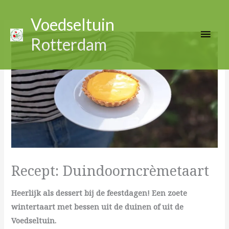
Ga
Hoo
naar
Voedseltuin
de
Rotterdam
inhoud
Recept: Duindoorncrèmetaart
Heerlijk als dessert bij de feestdagen!
Een zoete
wintertaart met bessen uit de duinen of uit de
Voedseltuin.