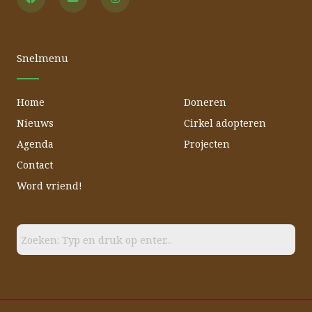
c
u
s
e
t
t
b
u
a
o
b
g
o
e
r
Snelmenu
k
a
m
Home
Doneren
Nieuws
Cirkel adopteren
Agenda
Projecten
Contact
Word vriend!