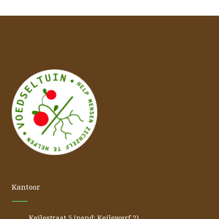
Kantoor
Keilestraat 5 (pand: Keilewerf 2)