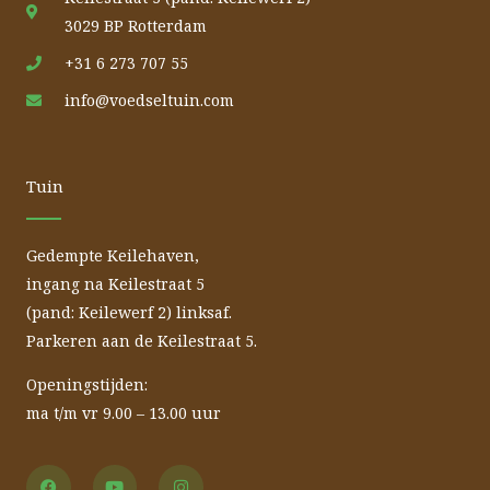
3029 BP Rotterdam
+31 6 273 707 55
info@voedseltuin.com
Tuin
Gedempte Keilehaven,
ingang na Keilestraat 5
(pand: Keilewerf 2) linksaf.
Parkeren aan de Keilestraat 5.
Openingstijden:
ma t/m vr 9.00 – 13.00 uur
F
Y
I
a
o
n