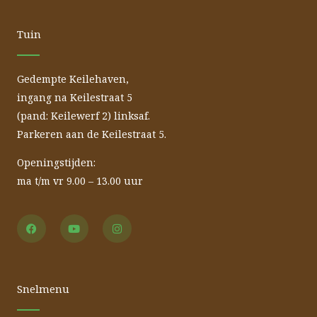
Tuin
Gedempte Keilehaven,
ingang na Keilestraat 5
(pand: Keilewerf 2) linksaf.
Parkeren aan de Keilestraat 5.
Openingstijden:
ma t/m vr 9.00 – 13.00 uur
F
Y
I
a
o
n
c
u
s
e
t
t
b
u
a
o
b
g
o
e
r
Snelmenu
k
a
m