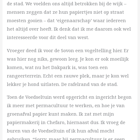
de stad. We voelden ons altijd betrokken bij de wijk –
mensen zeggen dat ze hun papiertjes niet op straat
moesten gooien – dat ‘eigenaarschap’ waar iedereen
het altijd over heeft. Ik denk dat ik me daarom ook wel
interesseerde voor dit deel van west.
Vroeger deed ik voor de Sovon een vogeltelling hier. Er
was hier nog níks, gewoon leeg. Je kon er ook moeilijk
komen, wat nu het Dakpark is, was toen een
rangeerterrein. Echt een rauwe plek, maar je kon wel
lekker je hond uitlaten. De rafelrand van de stad.
Toen de Voedseltuin werd opgericht en ingericht begon
ik meer met permacultuur te werken, en hoe je van
groenafval papier kunt maken. Ik zat met mijn
papiermakerij in Chefaro, hiernaast dus. Ik vroeg de
buren van de Voedseltuin of ik hun afval mocht
gebruiken. “Sorry, maar bij permacultuur is er geen