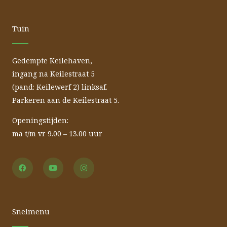
Tuin
Gedempte Keilehaven,
ingang na Keilestraat 5
(pand: Keilewerf 2) linksaf.
Parkeren aan de Keilestraat 5.
Openingstijden:
ma t/m vr 9.00 – 13.00 uur
F
Y
I
a
o
n
c
u
s
e
t
t
b
u
a
o
b
g
o
e
r
Snelmenu
k
a
m