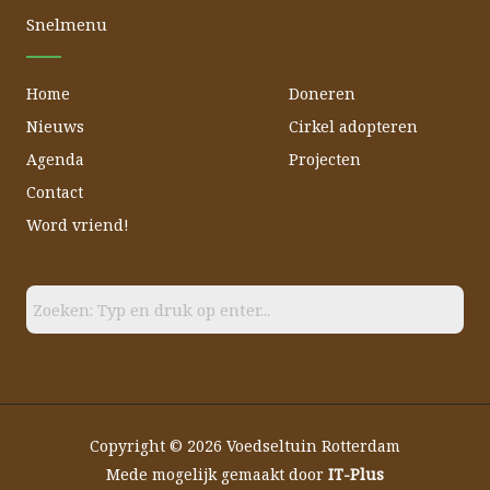
o
e
r
Snelmenu
k
a
m
Home
Doneren
Nieuws
Cirkel adopteren
Agenda
Projecten
Contact
Word vriend!
Copyright © 2026 Voedseltuin Rotterdam
Mede mogelijk gemaakt door
IT-Plus