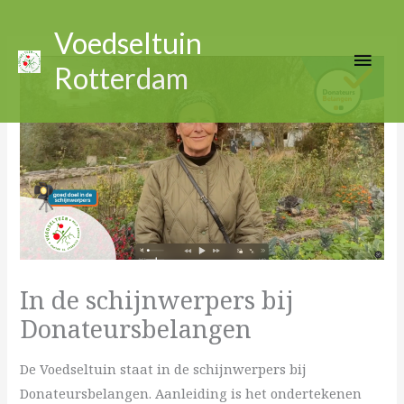
Ga
Hoo
naar
Voedseltuin
de
Rotterdam
inhoud
In de schijnwerpers bij
Donateursbelangen
De Voedseltuin staat in de schijnwerpers bij
Donateursbelangen. Aanleiding is het ondertekenen