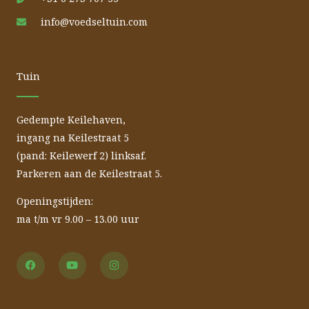
info@voedseltuin.com
Tuin
Gedempte Keilehaven,
ingang na Keilestraat 5
(pand: Keilewerf 2) linksaf.
Parkeren aan de Keilestraat 5.
Openingstijden:
ma t/m vr 9.00 – 13.00 uur
F
Y
I
a
o
n
c
u
s
e
t
t
b
u
a
o
b
g