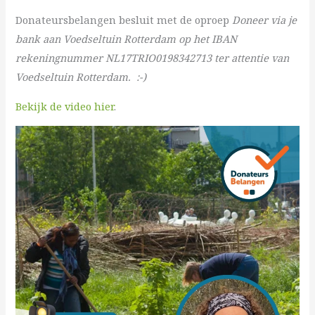
Donateursbelangen besluit met de oproep
Doneer via je
bank aan Voedseltuin Rotterdam op het IBAN
rekeningnummer NL17TRIO0198342713 ter attentie van
Voedseltuin Rotterdam. :-)
Bekijk de video hier
.