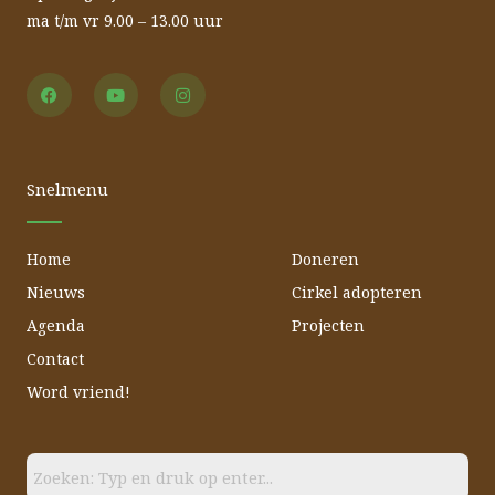
ma t/m vr 9.00 – 13.00 uur
F
Y
I
a
o
n
c
u
s
e
t
t
b
u
a
o
b
g
o
e
r
Snelmenu
k
a
m
Home
Doneren
Nieuws
Cirkel adopteren
Agenda
Projecten
Contact
Word vriend!