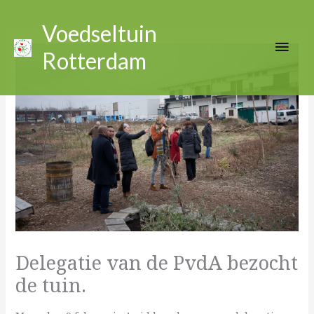
Ga
Hoo
naar
Voedseltuin
de
Rotterdam
inhoud
Delegatie van de PvdA bezocht
de tuin.