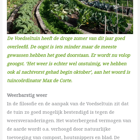
De Voedseltuin heeft de droge zomer van dit jaar goed
overleefd. De oogst is iets minder maar de meeste
gewassen hebben het goed doorstaan. Er wordt nu volop
geoogst. ‘Het weer is echter wel onstuimig, we hebben
ook al nachtvorst gehad begin oktober’, aan het woord is
tuincoördinator Max de Corte.
Weerbarstig weer
In de filosofie en de aanpak van de Voedseltuin zit dat
de tuin zo goed mogelijk bestendigd is tegen de
weersveranderingen. Het waterbergend vermogen van
de aarde wordt o.a. verhoogd door natuurlijke
toevoeging van compost, houtsnippers en blad. De