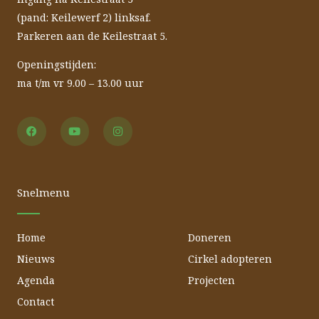
(pand: Keilewerf 2) linksaf.
Parkeren aan de Keilestraat 5.
Openingstijden:
ma t/m vr 9.00 – 13.00 uur
F
Y
I
a
o
n
c
u
s
e
t
t
b
u
a
o
b
g
o
e
r
Snelmenu
k
a
m
Home
Doneren
Nieuws
Cirkel adopteren
Agenda
Projecten
Contact