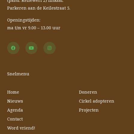
(pand: Keilewerf 2) linksaf.
Parkeren aan de Keilestraat 5.
Openingstijden:
ma t/m vr 9.00 – 13.00 uur
F
Y
I
a
o
n
c
u
s
e
t
t
b
u
a
o
b
g
o
e
r
Snelmenu
k
a
m
Home
Doneren
Nieuws
Cirkel adopteren
Agenda
Projecten
Contact
Word vriend!