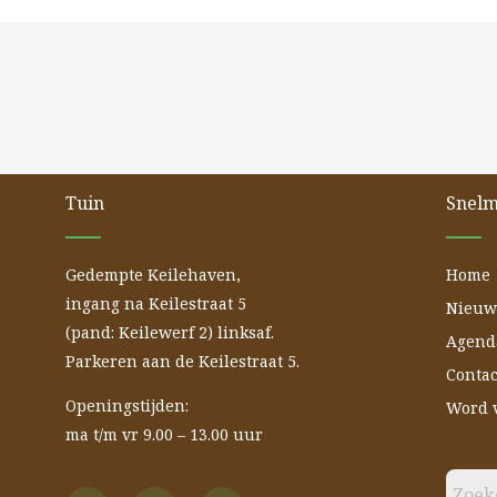
Tuin
Snel
Gedempte Keilehaven,
Home
ingang na Keilestraat 5
Nieuw
(pand: Keilewerf 2) linksaf.
Agend
Parkeren aan de Keilestraat 5.
Contac
Openingstijden:
Word 
ma t/m vr 9.00 – 13.00 uur
F
Y
I